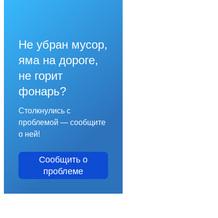
Не убран мусор,
яма на дороге,
не горит
фонарь?
Столкнулись с
проблемой — сообщите
о ней!
Сообщить о
проблеме