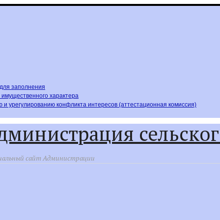
,для заполнения
х имущественного характера
 и урегулированию конфликта интересов (аттестационная комиссия)
дминистрация сельског
альный сайт Администрации