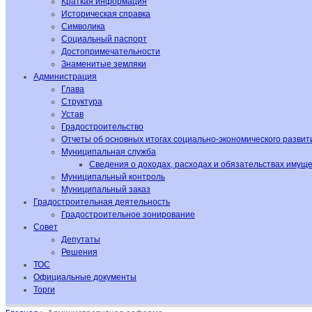
Краткая информация
Историческая справка
Символика
Социальный паспорт
Достопримечательности
Знаменитые земляки
Администрация
Глава
Структура
Устав
Градостроительство
Отчеты об основных итогах социально-экономического развит
Муниципальная служба
Сведения о доходах, расходах и обязательствах имущ
Муниципальный контроль
Муниципальный заказ
Градостроительная деятельность
Градостроительное зонирование
Совет
Депутаты
Решения
ТОС
Официальные документы
Торги