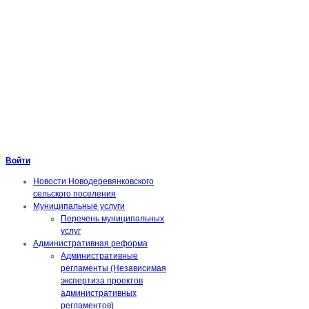
Войти
Новости Новодеревянковского
сельского поселения
Муниципальные услуги
Перечень муниципальных
услуг
Административная реформа
Административные
регламенты (Независимая
экспертиза проектов
административных
регламентов)