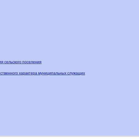
ия сельского поселения
ественного характера муниципальных служащих