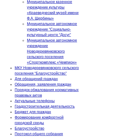
Муниципальное казенное
учреждение культуры
«Краеведческий музей имени
Ф.А. Щербины»
Муниципальное автономное
учреждение “Социально-
культурный центр “Досуг”
Муниципальное автономное
учреждение
Новодеревянковского
сельского поселения
«Спорткомплекс «Чемпион»
МКУ Новодеревянковского сельского
поселения “Благоустройство”
Для обращений граждан
Обращения, заявления граждан
Порядок обжалования нормативных
правовых актов
Актуальные телефоны
Градостроительная деятельность
Бюджет для граждан
Формирование комфортной
городской среды
Благоустройство
Протокол общего собрания