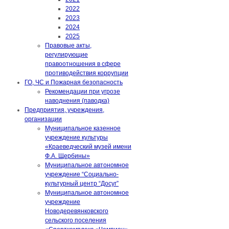
2022
2023
2024
2025
Правовые акты,
регулирующие
правоотношения в сфере
противодействия коррупции
ГО, ЧС и Пожарная безопасность
Рекомендации при угрозе
наводнения (паводка)
Предприятия, учреждения,
организации
Муниципальное казенное
учреждение культуры
«Краеведческий музей имени
Ф.А. Щербины»
Муниципальное автономное
учреждение “Социально-
культурный центр “Досуг”
Муниципальное автономное
учреждение
Новодеревянковского
сельского поселения