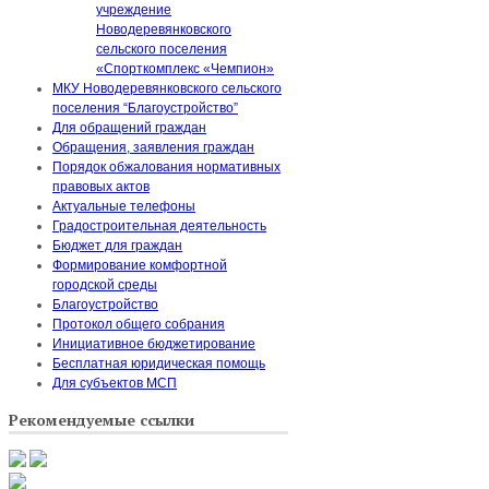
учреждение
Новодеревянковского
сельского поселения
«Спорткомплекс «Чемпион»
МКУ Новодеревянковского сельского
поселения “Благоустройство”
Для обращений граждан
Обращения, заявления граждан
Порядок обжалования нормативных
правовых актов
Актуальные телефоны
Градостроительная деятельность
Бюджет для граждан
Формирование комфортной
городской среды
Благоустройство
Протокол общего собрания
Инициативное бюджетирование
Бесплатная юридическая помощь
Для субъектов МСП
Рекомендуемые ссылки