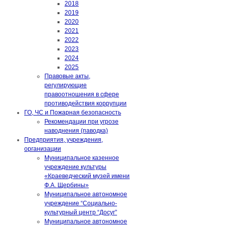
2018
2019
2020
2021
2022
2023
2024
2025
Правовые акты,
регулирующие
правоотношения в сфере
противодействия коррупции
ГО, ЧС и Пожарная безопасность
Рекомендации при угрозе
наводнения (паводка)
Предприятия, учреждения,
организации
Муниципальное казенное
учреждение культуры
«Краеведческий музей имени
Ф.А. Щербины»
Муниципальное автономное
учреждение “Социально-
культурный центр “Досуг”
Муниципальное автономное