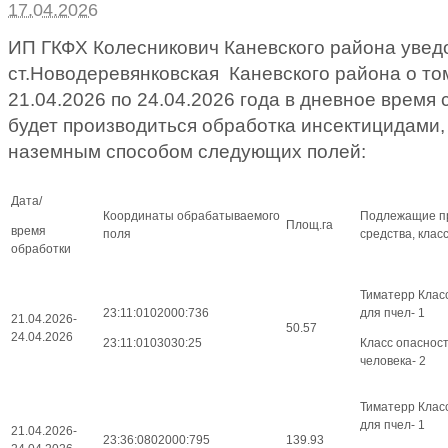
17.04.2026
ИП ГКФХ Колесникович Каневского района увед
ст.Новодеревянковская Каневского района о том
21.04.2026 по 24.04.2026 года в дневное время 
будет производиться обработка инсектицидами
наземным способом следующих полей:
Дата/
Координаты обрабатываемого
Подлежащие п
Площ.га
время
поля
средства, клас
обработки
Тиматерр Клас
23:11:0102000:736
для пчел- 1
21.04.2026-
50.57
24.04.2026
23:11:0103030:25
Класс опаснос
человека- 2
Тиматерр Клас
для пчел- 1
21.04.2026-
23:36:0802000:795
139.93