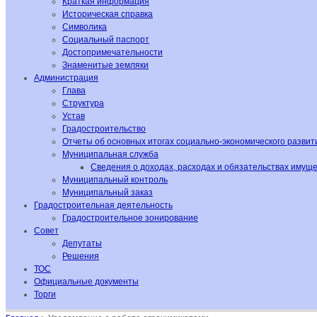
Краткая информация
Историческая справка
Символика
Социальный паспорт
Достопримечательности
Знаменитые земляки
Администрация
Глава
Структура
Устав
Градостроительство
Отчеты об основных итогах социально-экономического развит
Муниципальная служба
Сведения о доходах, расходах и обязательствах имущ
Муниципальный контроль
Муниципальный заказ
Градостроительная деятельность
Градостроительное зонирование
Совет
Депутаты
Решения
ТОС
Официальные документы
Торги