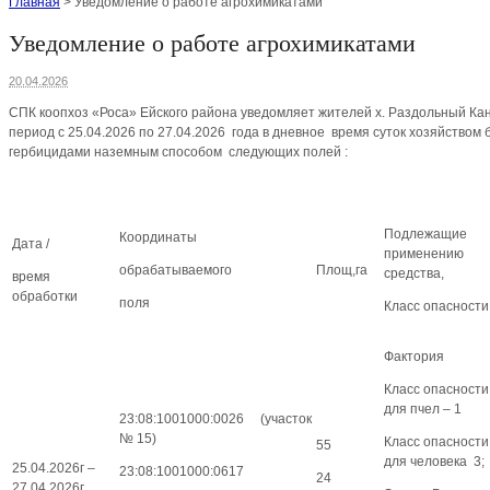
Главная
>
Уведомление о работе агрохимикатами
Уведомление о работе агрохимикатами
20.04.2026
СПК коопхоз «Роса» Ейского района уведомляет жителей х. Раздольный Кане
период с 25.04.2026 по 27.04.2026 года в дневное время суток хозяйством
гербицидами наземным способом следующих полей :
Подлежащие
Координаты
Дата /
применению
обрабатываемого
Площ,га
средства,
время
обработки
поля
Класс опасности
Фактория
Класс опасности
для пчел – 1
23:08:1001000:0026 (участок
№ 15)
Класс опасности
55
для человека 3;
25.04.2026г –
23:08:1001000:0617
24
27.04.2026г