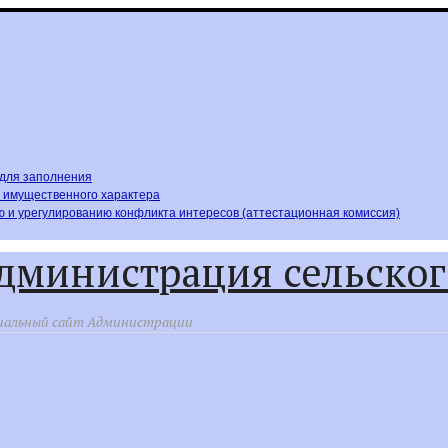
,для заполнения
х имущественного характера
 и урегулированию конфликта интересов (аттестационная комиссия)
дминистрация сельског
альный сайт Администрации