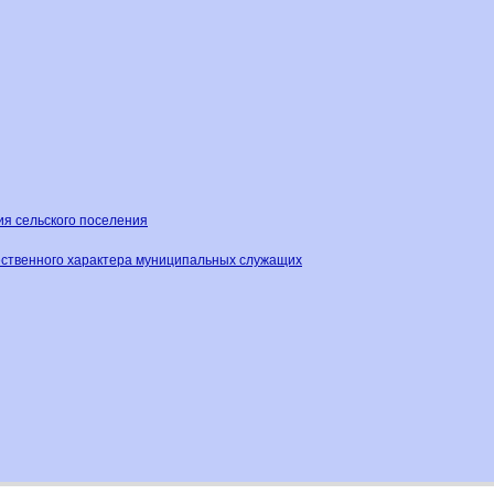
ия сельского поселения
ественного характера муниципальных служащих