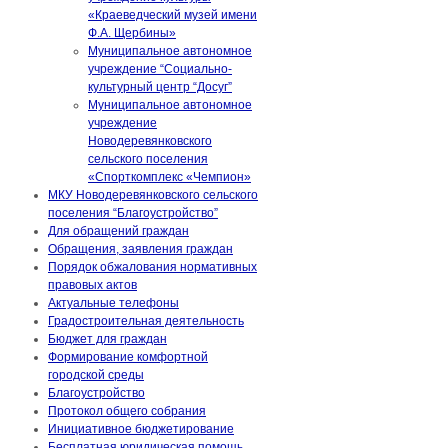
«Краеведческий музей имени
Ф.А. Щербины»
Муниципальное автономное
учреждение “Социально-
культурный центр “Досуг”
Муниципальное автономное
учреждение
Новодеревянковского
сельского поселения
«Спорткомплекс «Чемпион»
МКУ Новодеревянковского сельского
поселения “Благоустройство”
Для обращений граждан
Обращения, заявления граждан
Порядок обжалования нормативных
правовых актов
Актуальные телефоны
Градостроительная деятельность
Бюджет для граждан
Формирование комфортной
городской среды
Благоустройство
Протокол общего собрания
Инициативное бюджетирование
Бесплатная юридическая помощь