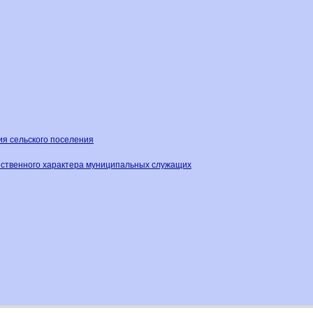
ия сельского поселения
ественного характера муниципальных служащих