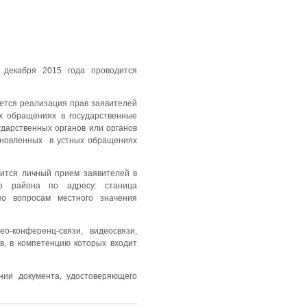
 декабря 2015 года проводится
ется реализация прав заявителей
х обращениях в государственные
дарственных органов или органов
ановленных в устных обращениях
дится личный прием заявителей в
ого района по адресу: станица
по вопросам местного значения
-конференц-связи, видеосвязи,
в, в компетенцию которых входит
нии документа, удостоверяющего