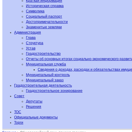
Краткая информация
Историческая справка
Символика
Социальный паспорт
Достопримечательности
Знаменитые земляки
Администрация
Глава
Структура
Устав
Градостроительство
Отчеты об основных итогах социально-экономического развит
Муниципальная служба
Сведения о доходах, расходах и обязательствах имущ
Муниципальный контроль
Муниципальный заказ
Градостроительная деятельность
Градостроительное зонирование
Совет
Депутаты
Решения
ТОС
Официальные документы
Торги