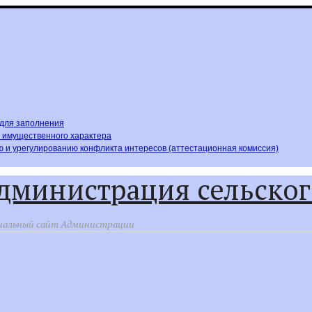
,для заполнения
х имущественного характера
 и урегулированию конфликта интересов (аттестационная комиссия)
дминистрация сельског
альный сайт Администрации