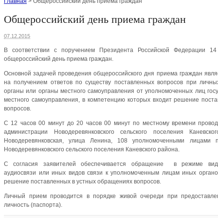
Главная
>
Общероссийский день приема граждан
Общероссийский день приема граждан
07.12.2015
В соответствии с поручением Президента Российской Федерации 14
общероссийский день приема граждан.
Основной задачей проведения общероссийского дня приема граждан явля
на получением ответов по существу поставленных вопросов при личны
органы или органы местного самоуправления от уполномоченных лиц госу
местного самоуправления, в компетенцию которых входит решение пост
вопросов.
С 12 часов 00 минут до 20 часов 00 минут по местному времени прово
администрации Новодеревянковского сельского поселения Каневск
Новодеревянковская, улица Ленина, 108 уполномоченными лицами 
Новодеревянковского сельского поселения Каневского района.
С согласия заявителей обеспечивается обращение в режиме видео
аудиосвязи или иных видов связи к уполномоченным лицам иных органо
решение поставленных в устных обращениях вопросов.
Личный прием проводится в порядке живой очереди при предоставле
личность (паспорта).