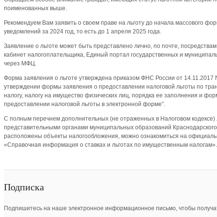
поименованных выше.
Рекомендуем Вам заявить о своем праве на льготу до начала массового фо
уведомлений за 2024 год, то есть до 1 апреля 2025 года.
Заявление о льготе может быть представлено лично, по почте, посредства
кабинет налогоплательщика, Единый портал государственных и муниципальн
через МФЦ.
Форма заявления о льготе утверждена приказом ФНС России от 14.11.2017
утверждении формы заявления о предоставлении налоговой льготы по тран
налогу, налогу на имущество физических лиц, порядка ее заполнения и фо
предоставлении налоговой льготы в электронной форме”.
С полным перечнем дополнительных (не отраженных в Налоговом кодексе) 
представительными органами муниципальных образований Краснодарского 
расположены объекты налогообложения, можно ознакомиться на официаль
«Справочная информация о ставках и льготах по имущественным налогам».
Подписка
Подпишитесь на наше электронное информационное письмо, чтобы получат