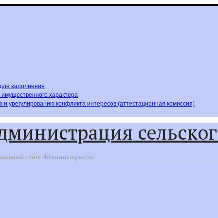
,для заполнения
х имущественного характера
 и урегулированию конфликта интересов (аттестационная комиссия)
дминистрация сельског
альный сайт Администрации