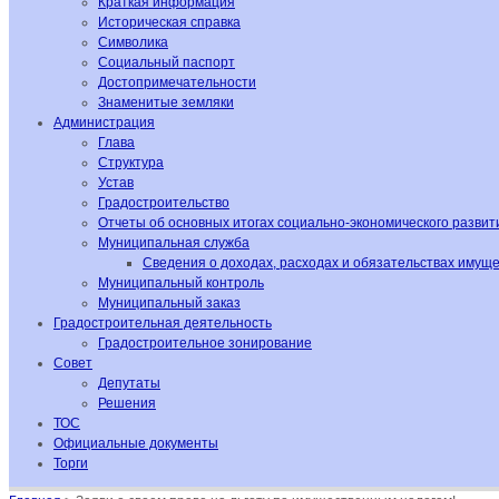
Краткая информация
Историческая справка
Символика
Социальный паспорт
Достопримечательности
Знаменитые земляки
Администрация
Глава
Структура
Устав
Градостроительство
Отчеты об основных итогах социально-экономического развит
Муниципальная служба
Сведения о доходах, расходах и обязательствах имущ
Муниципальный контроль
Муниципальный заказ
Градостроительная деятельность
Градостроительное зонирование
Совет
Депутаты
Решения
ТОС
Официальные документы
Торги