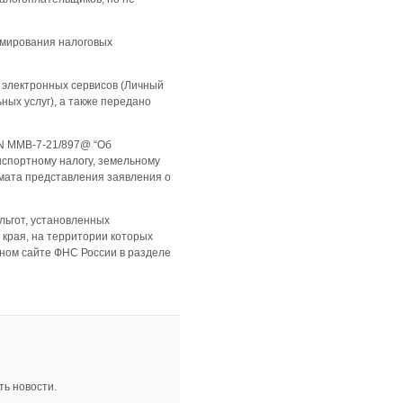
рмирования налоговых
м электронных сервисов (Личный
ых услуг), а также передано
 N ММВ-7-21/897@ “Об
спортному налогу, земельному
рмата представления заявления о
льгот, установленных
края, на территории которых
ном сайте ФНС России в разделе
ь новости.