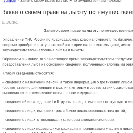
Главная
>
Заяви о своем праве на льготу по имущественным налогам!
Заяви о своем праве на льготу по имуществе
01.04.2025
Заяви о своем праве на льготу по имущественны
Управление ФНС России по Краснодарскому краю напоминает, что физическ
впервые приобрели статус льготной категории налогоплательщиков, имеют
законодательством налоговые льготы и вычеты.
Обращаем внимание, что в настоящее время законодательством предусмо
предоставления льгот на основании сведений, полученных налоговыми орг
К таким сведениям относятся:
– сведения о назначении пенсий, а также информация о достижении лицом 
(соответственно для женщин и мужчин), которым в соответствии с законод
выплачивается ежемесячное пожизненное содержание;
– сведения об инвалидности I и II группы, о лицах, имеющих статус «дети-и
– сведения о лицах, имеющих трех и более несовершеннолетних детей;
– сведения о лицах, относящихся к категории «предпенсионеры»;
– сведения о лицах подвергшихся радиации и принимавших участие в ликв