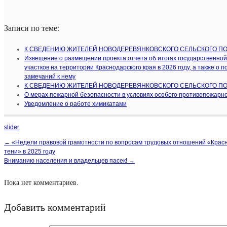
Записи по теме:
К СВЕДЕНИЮ ЖИТЕЛЕЙ НОВОДЕРЕВЯНКОВСКОГО СЕЛЬСКОГО П
Извещение о размещении проекта отчета об итогах государственной
участков на территории Краснодарского края в 2026 году, а также о 
замечаний к нему
К СВЕДЕНИЮ ЖИТЕЛЕЙ НОВОДЕРЕВЯНКОВСКОГО СЕЛЬСКОГО П
О мерах пожарной безопасности в условиях особого противопожарн
Уведомление о работе химикатами
slider
←
«Недели правовой грамотности по вопросам трудовых отношений «Красн
тени» в 2025 году
Вниманию населения и владельцев пасек!
→
Пока нет комментариев.
Добавить комментарий