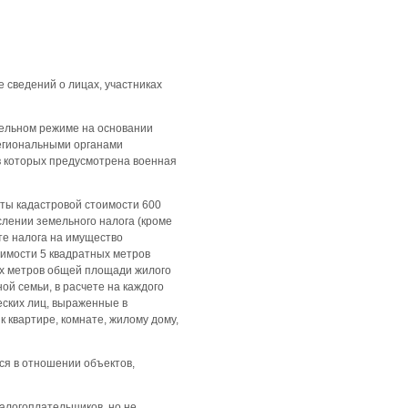
 сведений о лицах, участниках
ительном режиме на основании
егиональными органами
 которых предусмотрена военная
ты кадастровой стоимости 600
слении земельного налога (кроме
те налога на имущество
оимости 5 квадратных метров
ых метров общей площади жилого
ой семьи, в расчете на каждого
еских лиц, выраженные в
к квартире, комнате, жилому дому,
ся в отношении объектов,
алогоплательщиков, но не