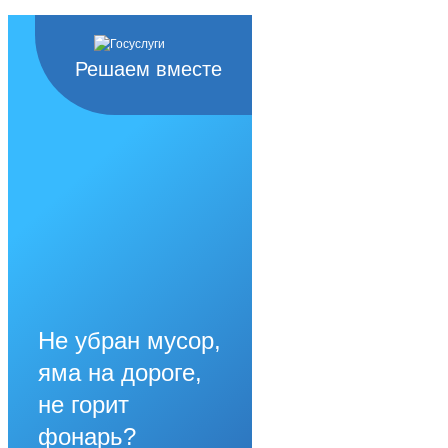
Решаем вместе
Не убран мусор,
яма на дороге,
не горит
фонарь?