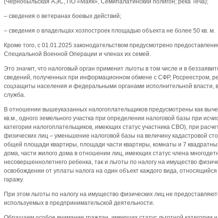
(Чернобыльская АЭС, ПО «Маяк», Семипалатинский полигон; река Теча);
– сведения о ветеранах боевых действий;
– сведения о владельцах хозпостроек площадью объекта не более 50 кв. м.
Кроме того, с 01.01.2025 законодательством предусмотрено предоставление
Специальной Военной Операции и членах их семей.
Это значит, что налоговый орган применит льготы в том числе и в беззаяв
сведений, полученных при информационном обмене с СФР, Росреестром, р
соцзащиты населения и федеральными органами исполнительной власти, в
служба.
В отношении вышеуказанных налогоплательщиков предусмотрены как выче
кв.м., одного земельного участка при определении налоговой базы при исчи
категории налогоплательщиков, имеющих статус участника СВО), при расче
физических лиц – уменьшение налоговой базы на величину кадастровой ст
общей площади квартиры, площади части квартиры, комнаты и 7 квадратн
дома, части жилого дома в отношении лиц, имеющих статус члена многодетн
несовершеннолетнего ребенка, так и льготы по налогу на имущество физич
освобождении от уплаты налога на один объект каждого вида, относящийся 
гаражу.
При этом льготы по налогу на имущество физических лиц не предоставляют
используемых в предпринимательской деятельности.
Обращаем особое внимание граждан, имеющих статус льготной категории н