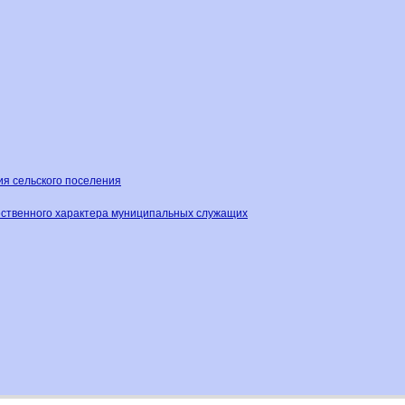
ия сельского поселения
ественного характера муниципальных служащих