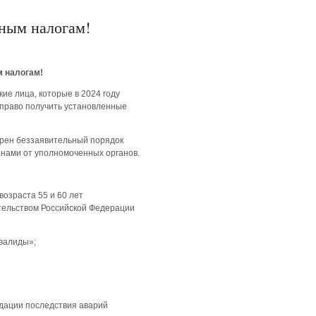
нным налогам!
м налогам!
ие лица, которые в 2024 году
 право получить установленные
трен беззаявительный порядок
анами от уполномоченных органов.
возраста 55 и 60 лет
ательством Российской Федерации
нвалиды»;
идации последствия аварий