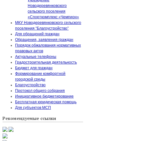
Новодеревянковского
сельского поселения
«Спорткомплекс «Чемпион»
МКУ Новодеревянковского сельского
поселения “Благоустройство”
Для обращений граждан
Обращения, заявления граждан
Порядок обжалования нормативных
правовых актов
Актуальные телефоны
Градостроительная деятельность
Бюджет для граждан
Формирование комфортной
городской среды
Благоустройство
Протокол общего собрания
Инициативное бюджетирование
Бесплатная юридическая помощь
Для субъектов МСП
Рекомендуемые ссылки