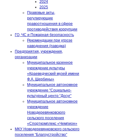
2024
2025
Правовые акты,
регулирующие
правоотношения в сфере
противодействия коррупции
ГО, ЧС и Пожарная безопасность
Рекомендации при угрозе
наводнения (паводка)
Предприятия, учреждения,
организации
Муниципальное казенное
учреждение культуры
«Краеведческий музей имени
Ф.А. Щербины»
Муниципальное автономное
учреждение “Социально-
культурный центр “Досуг”
Муниципальное автономное
учреждение
Новодеревянковского
сельского поселения
«Спорткомплекс «Чемпион»
МКУ Новодеревянковского сельского
поселения “Благоустройство”