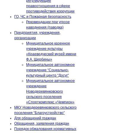
регулирующие
правоотношения в сфере
противодействия коррупции
ГО, ЧС и Пожарная безопасность
Рекомендации при угрозе
наводнения (паводка)
Предприятия, учреждения,
организации
Муниципальное казенное
учреждение культуры
«Краеведческий музей имени
Ф.А. Щербины»
Муниципальное автономное
учреждение “Социально-
культурный центр “Досуг”
Муниципальное автономное
учреждение
Новодеревянковского
сельского поселения
«Спорткомплекс «Чемпион»
МКУ Новодеревянковского сельского
поселения “Благоустройство”
Для обращений граждан
Обращения, заявления граждан
Порядок обжалования нормативных