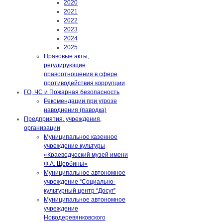
2020
2021
2022
2023
2024
2025
Правовые акты,
регулирующие
правоотношения в сфере
противодействия коррупции
ГО, ЧС и Пожарная безопасность
Рекомендации при угрозе
наводнения (паводка)
Предприятия, учреждения,
организации
Муниципальное казенное
учреждение культуры
«Краеведческий музей имени
Ф.А. Щербины»
Муниципальное автономное
учреждение “Социально-
культурный центр “Досуг”
Муниципальное автономное
учреждение
Новодеревянковского